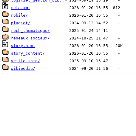
logiciel_gestion_bib..>
meta.xml
mobile/
plagiat/
rech_thematique/
reseaux_sociaux/
story.html
story_content/
veille_info/
wikipedia/