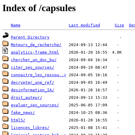
Index of /capsules
Name
Last modified
Size
De
Parent Directory
Moteurs_de_recherche/
analytics-frame.html
chercher_un_doc_bu/
citer_ses_sources/
connaitre_les_ressou..>
decrypter_une_ref/
desinformation_IA/
droit_auteur/
evaluer_ses_sources/
fake_news/
html5/
licences_libres/